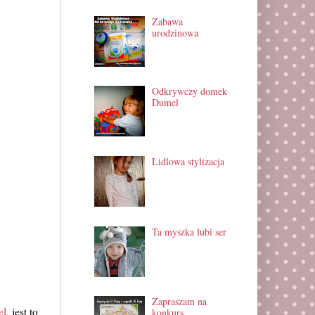
Zabawa
urodzinowa
Odkrywczy domek
Dumel
Lidlowa stylizacja
Ta myszka lubi ser
Zapraszam na
l,
jest to
konkurs