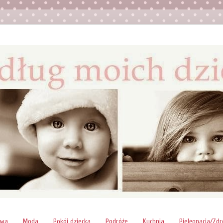
awa
Moda
Pokój dziecka
Podróże
Kuchnia
Pielęgnacja/Zd