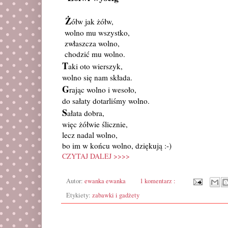
Ż
ółw jak żółw,
wolno mu wszystko,
zwłaszcza wolno,
chodzić mu wolno.
T
aki oto wierszyk,
wolno się nam składa.
G
rając wolno i wesoło,
do sałaty dotarliśmy wolno.
S
ałata dobra,
więc żółwie ślicznie,
lecz nadal wolno,
bo im w końcu wolno, dziękują :-)
CZYTAJ DALEJ >>>>
Autor:
ewanka ewanka
1 komentarz :
Etykiety:
zabawki i gadżety