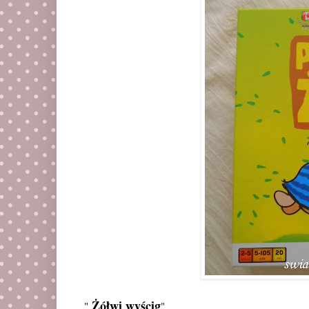
Żółwi wyścig
"
"