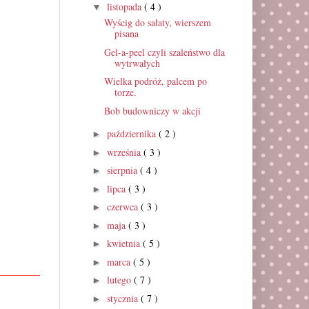
listopada
( 4 )
▼
Wyścig do sałaty, wierszem
pisana
Gel-a-peel czyli szaleństwo dla
wytrwałych
Wielka podróż, palcem po
torze.
Bob budowniczy w akcji
października
( 2 )
►
września
( 3 )
►
sierpnia
( 4 )
►
lipca
( 3 )
►
czerwca
( 3 )
►
maja
( 3 )
►
kwietnia
( 5 )
►
marca
( 5 )
►
lutego
( 7 )
►
stycznia
( 7 )
►