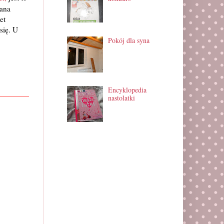
rana
et
się. U
Pokój dla syna
Encyklopedia
nastolatki