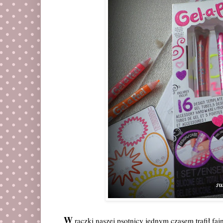
W
rączki naszej psotnicy jednym czasem trafił faj