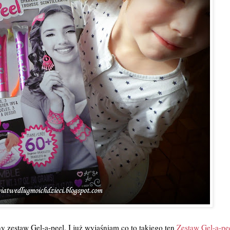
ny zestaw Gel-a-peel. I już wyjaśniam co to takiego ten
Zestaw Gel-a-pee