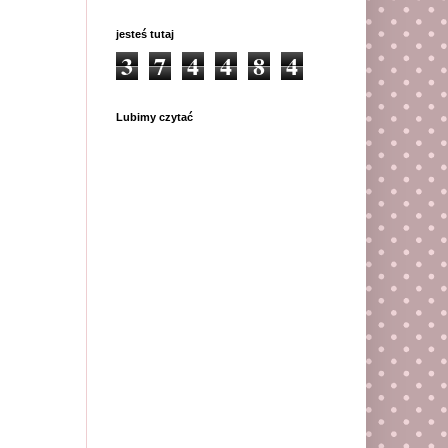
jesteś tutaj
3
7
4
4
8
4
Lubimy czytać